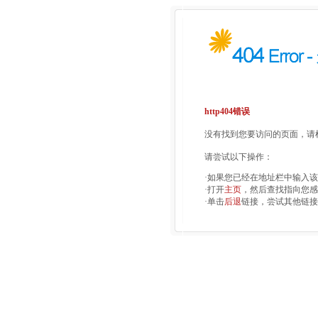
http404错误
没有找到您要访问的页面，请检
请尝试以下操作：
·如果您已经在地址栏中输入
·打开
主页
，然后查找指向您感
·单击
后退
链接，尝试其他链接